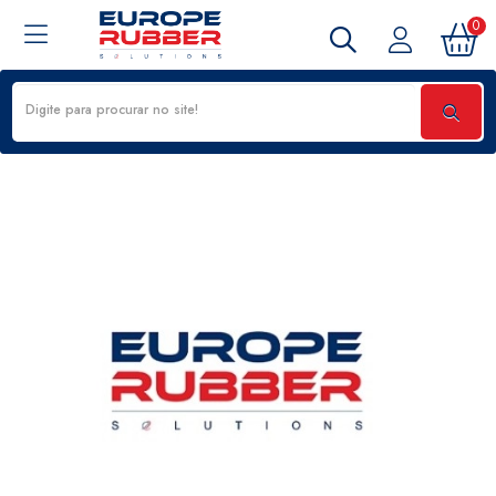
0
KIT/P/MANCAL INF/SUP. MOENDA 1570 X 2650 - 135081500