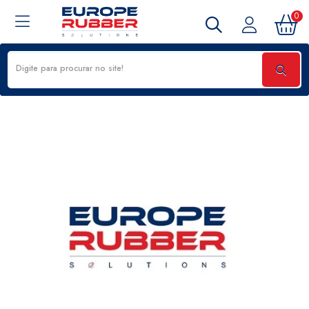
0
TSM4884032-250R - VEDAÇÃO DA PA REFORMA (DESENHO GE