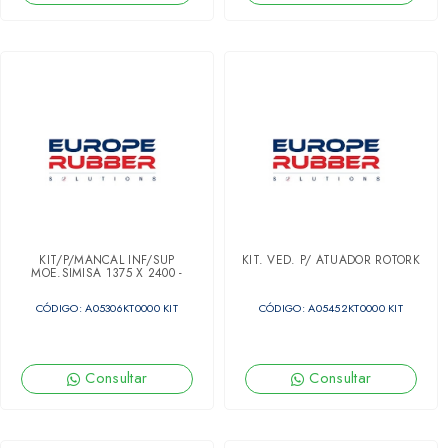
KIT/P/MANCAL INF/SUP
KIT. VED. P/ ATUADOR ROTORK
MOE.SIMISA 1375 X 2400 -
13.511.09.00
CÓDIGO: A05306KT0000 KIT
CÓDIGO: A05452KT0000 KIT
Consultar
Consultar