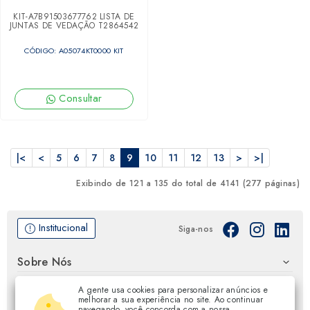
KIT-A7B91503677762 LISTA DE
JUNTAS DE VEDAÇÃO T2864542
CÓDIGO: A05074KT0000 KIT
Consultar
|<
<
5
6
7
8
9
10
11
12
13
>
>|
Exibindo de 121 a 135 do total de 4141 (277 páginas)
Institucional
Siga-nos
Sobre Nós
A gente usa cookies para personalizar anúncios e
Certificações
melhorar a sua experiência no site. Ao continuar
navegando, você concorda com a nossa