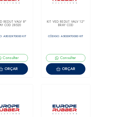
ED REDUT VALV 8"
KIT VED REDUT VALV 12"
AY COD 28520
BRAY COD
: A5032KT0000 KIT
CÓDIGO: A5033KT0000 KIT
Consultar
Consultar
ORÇAR
ORÇAR