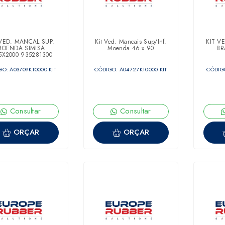
 VED. MANCAL SUP.
Kit Ved. Mancais Sup/Inf.
KIT V
MOENDA SIMISA
Moenda 46 x 90
BR
5X2000 935281300
O: A03709KT0000 KIT
CÓDIGO: A04727KT0000 KIT
CÓDIGO
Consultar
Consultar
ORÇAR
ORÇAR