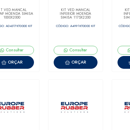
IT VED MANCAL
KIT VED MANCAL
KI
INF MOENDA SIMISA
INFERIOR MOENDA
INF
1000X2000
SIMISA 1175X2200
SIM
O: A04317KT0000 KIT
CÓDIGO: A4991KT0000 KIT
CÓDIGO
Consultar
Consultar
ORÇAR
ORÇAR