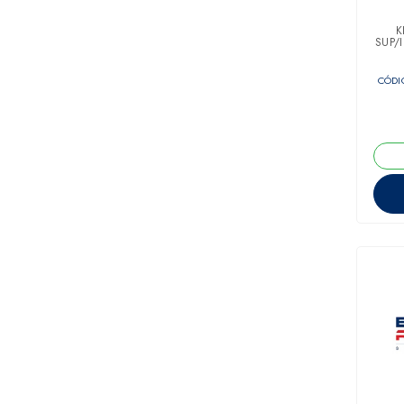
K
SUP/
CÓDIG