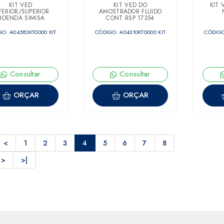
KIT VED
KIT VED DO
KIT 
FERIOR/SUPERIOR
AMOSTRADOR FLUIDO
MOENDA SIMISA
CONT RSP 17354
1175X2200
O: A04583KT0000 KIT
CÓDIGO: A04310KT0000 KIT
CÓDIGO
Consultar
Consultar
ORÇAR
ORÇAR
<
1
2
3
4
5
6
7
8
>
>|