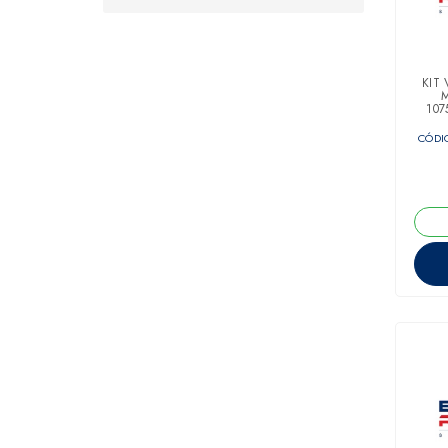
KIT
107
CÓDIG