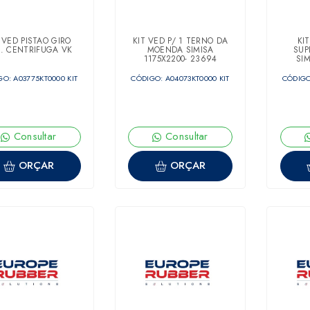
 VED PISTÃO GIRO
KIT VED P/ 1 TERNO DA
KI
. CENTRIFUGA VK
MOENDA SIMISA
SUP
1175X2200- 23694
SIM
O: A03775KT0000 KIT
CÓDIGO: A04073KT0000 KIT
CÓDIGO
Consultar
Consultar
ORÇAR
ORÇAR