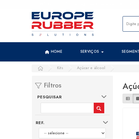
+351 234 004 711 De segunda a sexta das 08:00 às 17:
HOME
SERVIÇOS
SEGMEN
Kits
Açúcar e álcool
Açúc
Filtros
PESQUISAR
REF.