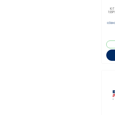
KIT
155P
CÓDIG