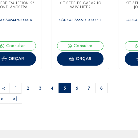
SEDE EM TEFLON 2"
KIT SEDE DE GABARITO
KIT SE
CONF. AMOSTRA
VALV HITER
J
O: A02449KT0000 KIT
CÓDIGO: A5653KT0000 KIT
CÓDIGO
Consultar
Consultar
ORÇAR
ORÇAR
<
1
2
3
4
5
6
7
8
>
>|