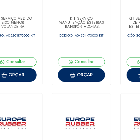
T SERVIÇO VED DO
KIT SERVIÇO
KIT S
EIXO MENOR
MANUTENÇÃO ESTEIRAS
DE 
VOLANDEIRA
TRANSPORTADORAS.
ESTE
O: A05201KT0000 KIT
CÓDIGO: A04354KT0000 KIT
CÓDIGO
Consultar
Consultar
ORÇAR
ORÇAR