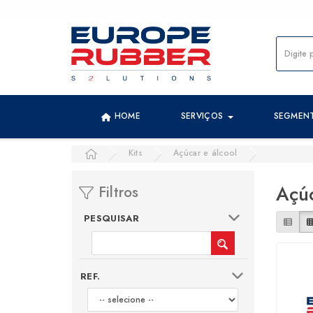
+351 234 004 711 De segunda a sexta das 08:00 às 17:
HOME
SERVIÇOS
SEGMEN
Kits
Açúcar e álcool
Açúc
Filtros
PESQUISAR
REF.