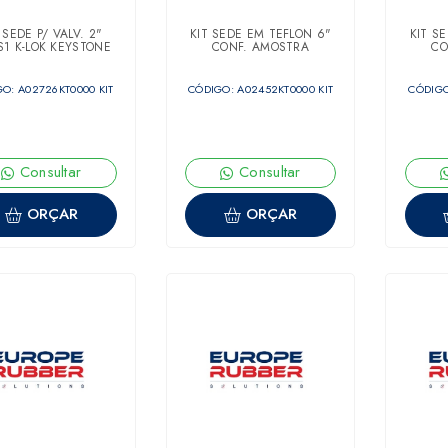
 SEDE P/ VALV. 2"
KIT SEDE EM TEFLON 6"
KIT S
S1 K-LOK KEYSTONE
CONF. AMOSTRA
CO
O: A02726KT0000 KIT
CÓDIGO: A02452KT0000 KIT
CÓDIGO
Consultar
Consultar
ORÇAR
ORÇAR