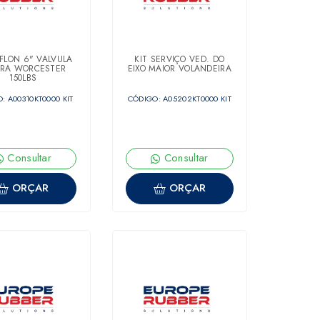
EFLON 6" VALVULA
KIT SERVIÇO VED. DO
ERA WORCESTER
EIXO MAIOR VOLANDEIRA
150LBS
: A00310KT0000 KIT
CÓDIGO: A05202KT0000 KIT
Consultar
Consultar
ORÇAR
ORÇAR