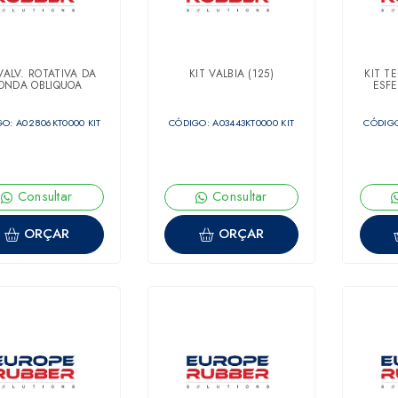
VALV. ROTATIVA DA
KIT VALBIA (125)
KIT T
ONDA OBLIQUOA
ESF
O: A02806KT0000 KIT
CÓDIGO: A03443KT0000 KIT
CÓDIGO
Consultar
Consultar
ORÇAR
ORÇAR